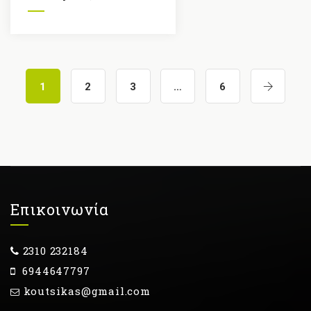
1
2
3
…
6
Επικοινωνία
2310 232184
6944647797
koutsikas@gmail.com