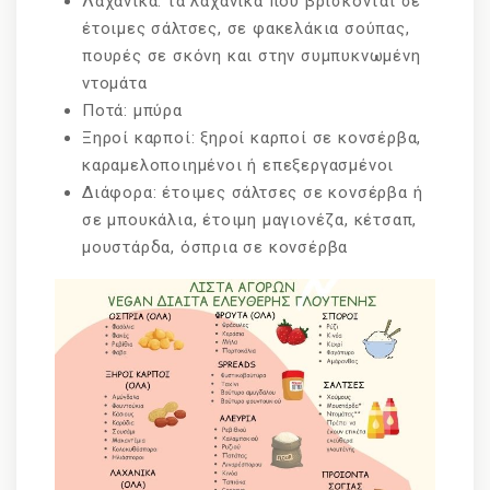
Λαχανικά: τα λαχανικά που βρίσκονται σε
έτοιμες σάλτσες, σε φακελάκια σούπας,
πουρές σε σκόνη και στην συμπυκνωμένη
ντομάτα
Ποτά: μπύρα
Ξηροί καρποί: ξηροί καρποί σε κονσέρβα,
καραμελοποιημένοι ή επεξεργασμένοι
Διάφορα: έτοιμες σάλτσες σε κονσέρβα ή
σε μπουκάλια, έτοιμη μαγιονέζα, κέτσαπ,
μουστάρδα, όσπρια σε κονσέρβα