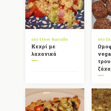
από
Ελένη Φωτιάδη
από
Ελ
Κεχρί με
Ωμο
λαχανικά
veg
τρου
ζάχα