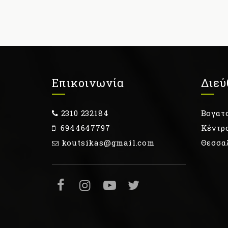
Επικοινωνία
Διεύ
2310 232184
Βογατσ
6944647797
Κέντρ
koutsikas@gmail.com
Θεσσα