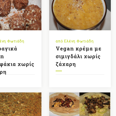
ένη Φωτιάδη
από
Ελένη Φωτιάδη
φαγικά
Vegan κρέμα με
an
σιμιγδάλι χωρίς
φάκια χωρίς
ζάχαρη
ρη