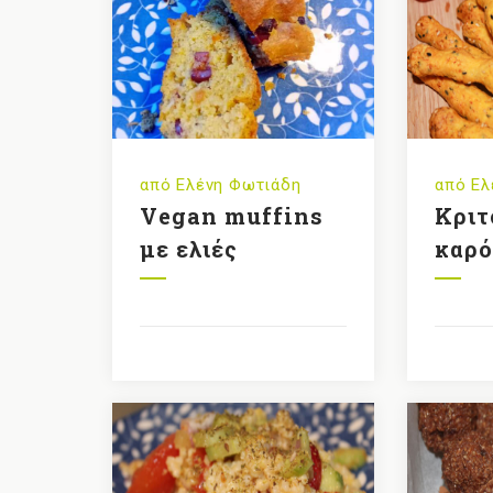
από
Ελένη Φωτιάδη
από
Ελ
Vegan muffins
Κριτ
με ελιές
καρό