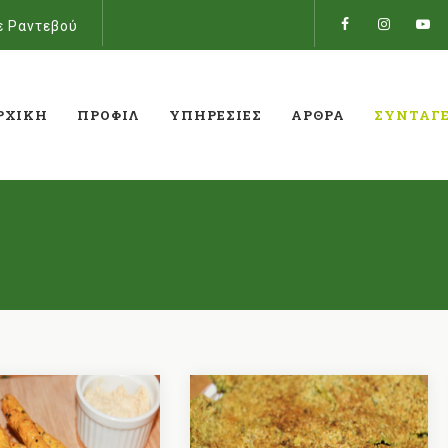
ε Ραντεβού
ΡΧΙΚΉ
ΠΡΟΦΊΛ
ΥΠΗΡΕΣΊΕΣ
ΆΡΘΡΑ
ΣΥΝΤΑΓ