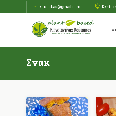
koutsikas@gmail.com
Κλείστ
Α
Σνακ