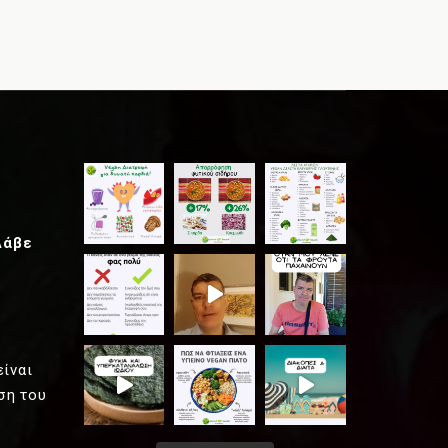
Λάβε
είναι
ση του