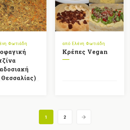
ένη Φωτιάδη
από
Ελένη Φωτιάδη
οφαγική
Κρέπες Vegan
τζίνα
αδοσιακή
 Θεσσαλίας)
1
2