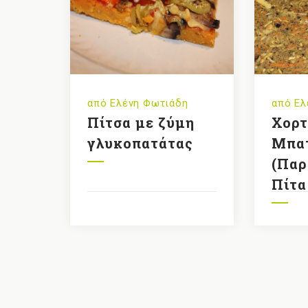
από
Ελένη Φωτιάδη
από
Ελ
Πίτσα με ζύμη
Χορτ
γλυκοπατάτας
Μπα
(Παρ
Πίτα