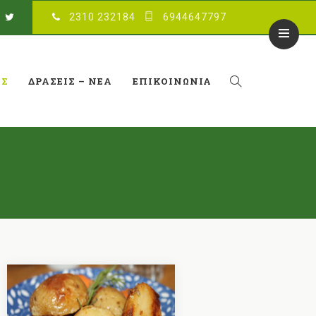
2310 232184
6944647797
ΈΣ
ΔΡΆΣΕΙΣ – ΝΈΑ
ΕΠΙΚΟΙΝΩΝΊΑ