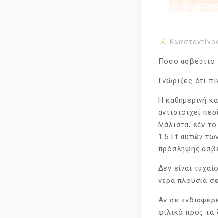
Κωνσταντίνο
Πόσο ασβέστιο 
Γνώριζες ότι πί
Η καθημερινή κα
αντιστοιχεί περ
Μάλιστα, εάν το
1,5 Lt αυτών τω
πρόσληψης ασβε
Δεν είναι τυχαί
νερά πλούσια σε
Αν σε ενδιαφέρε
φιλικό προς τα