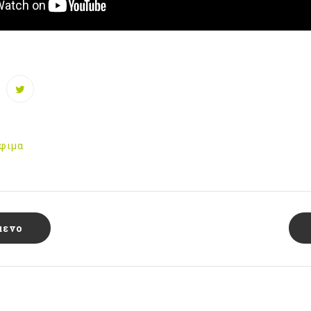
φιμα
μενο