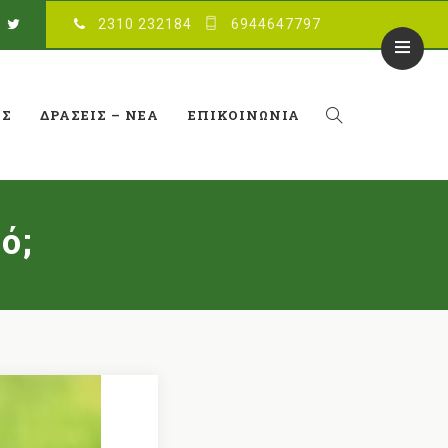
2310 232184
6944647797
ΈΣ
ΔΡΆΣΕΙΣ – ΝΈΑ
ΕΠΙΚΟΙΝΩΝΊΑ
ό;