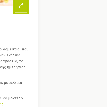
ό ασβέστιο, που
αν ενήλικα.
 ασβέστιο, το
ενης ημερήσιας
με μεταλλικά
οφικό μοντέλο
ας
.