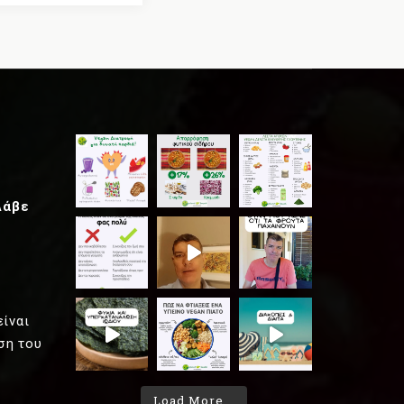
Λάβε
είναι
ση του
Load More...