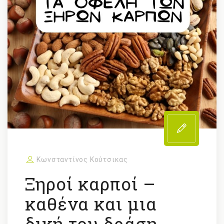
Κωνσταντίνος Κούτσικας
Ξηροί καρποί –
καθένα και μια
δική του δράση