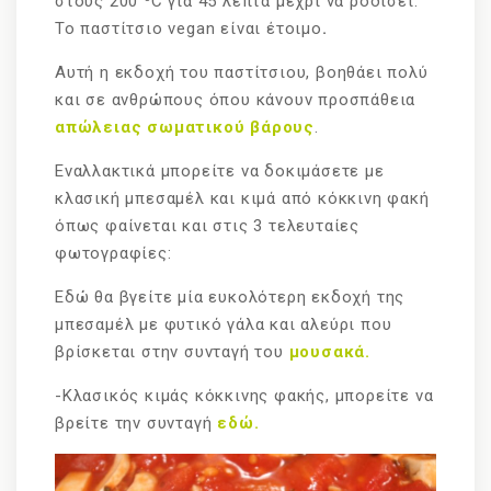
στους 200
C για 45 λεπτά μέχρι να ροδίσει.
Το παστίτσιο vegan είναι έτοιμο
.
Αυτή η εκδοχή του παστίτσιου, βοηθάει πολύ
και σε ανθρώπους όπου κάνουν προσπάθεια
απώλειας σωματικού βάρους
.
Εναλλακτικά μπορείτε να δοκιμάσετε με
κλασική μπεσαμέλ και κιμά από κόκκινη φακή
όπως φαίνεται και στις 3 τελευταίες
φωτογραφίες:
Εδώ θα βγείτε μία ευκολότερη εκδοχή της
μπεσαμέλ με φυτικό γάλα και αλεύρι που
βρίσκεται στην συνταγή του
μουσακά.
-Κλασικός κιμάς κόκκινης φακής, μπορείτε να
βρείτε την συνταγή
εδώ.