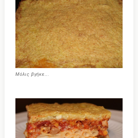
Μόλις βγήκε….