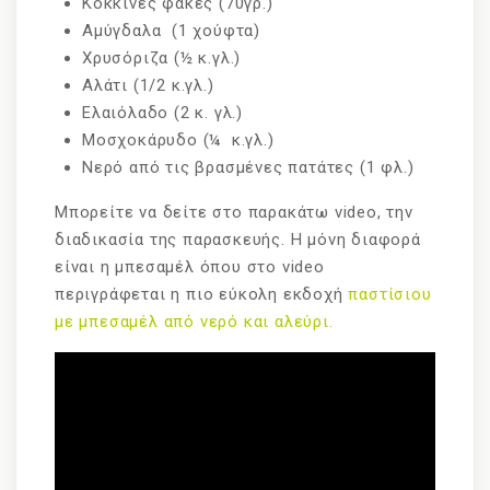
Κόκκινες φακές (70γρ.)
Αμύγδαλα (1 χούφτα)
Χρυσόριζα (½ κ.γλ.)
Αλάτι (1/2 κ.γλ.)
Ελαιόλαδο (2 κ. γλ.)
Μοσχοκάρυδο (¼ κ.γλ.)
Νερό από τις βρασμένες πατάτες (1 φλ.)
Μπορείτε να δείτε στο παρακάτω video, την
διαδικασία της παρασκευής. Η μόνη διαφορά
είναι η μπεσαμέλ όπου στο video
περιγράφεται η πιο εύκολη εκδοχή
παστίσιου
με μπεσαμέλ από νερό και αλεύρι.