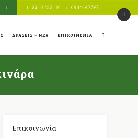
2310 232184
6944647797
ΈΣ
ΔΡΆΣΕΙΣ – ΝΈΑ
ΕΠΙΚΟΙΝΩΝΊΑ
κινάρα
Επικοινωνία