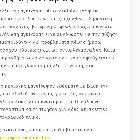
φέλη της αγκινάρας. Αποτελεί ένα τρόφιμο
καροτένιο, λουτεΐνη και ζεαξανθίνη). Σημαντική
φυτικές ίνες, βιταμίνη C, φυλλικό οξύ, μαγνήσιο
τανάλωση αγκινάρας είχε συνδυαστεί με την αύξηση
σιμοποιούνταν για προβλήματα πέψης (μέσω
ληδόχου κύστεως) και ως αντιφλεγμονώδες. Κατά
η προσθήκη χυμό λεμονιού για να αποφεύγεται το
φήνει στην γλώσσα μια γλυκιά γεύση, που
ης.
της περιοχής μαγείρεψαν εδέσματα με βάση την
ς σκορδαλιά, αγκινάρες γεμιστές, αγκινάρες
 γλυκό κουταλιού αγκινάρας κ.α. Οφείλω να
τανόστιμα κα τα τίμησαν χιλιάδες επισκέπτες.
τογραφικό υλικό.
 αγκινάρας, μπορείτε να διαβάσετε ένα
ιατροφής mednutrition
.