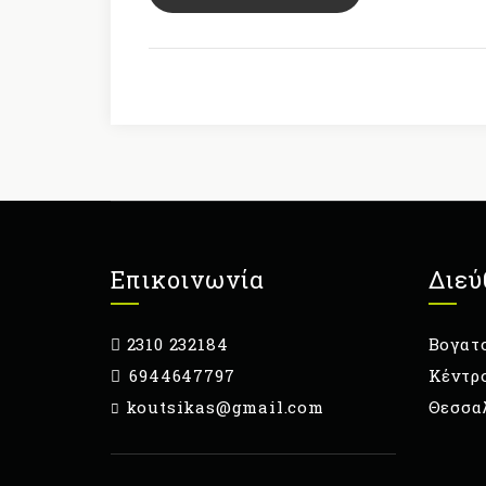
Επικοινωνία
Διεύ
2310 232184
Βογατσ
6944647797
Κέντρ
koutsikas@gmail.com
Θεσσα