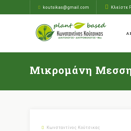
koutsikas@gmail.com
Κλείστε 
Α
Μικρομάνη Μεσσην
Κωνσταντίνος Κούτσικας