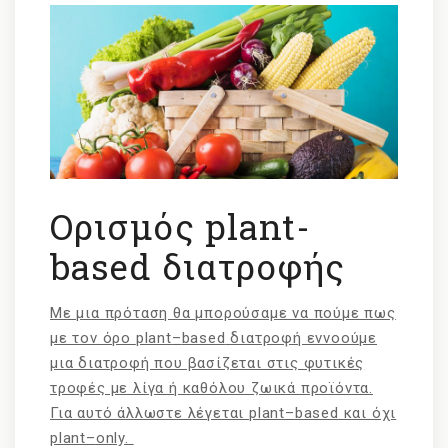
Ορισμός plant-
based διατροφής
Με μια πρόταση θα μπορούσαμε να πούμε πως
με τον όρο
plant
–
based
διατροφή εννοούμε
μια διατροφή που βασίζεται στις φυτικές
τροφές με λίγα ή καθόλου ζωικά προϊόντα.
Για αυτό άλλωστε λέγεται
plant
–
based
και όχι
plant
–
only
.